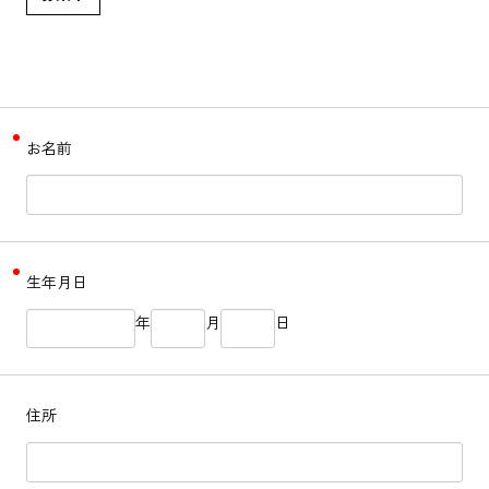
お名前
生年月日
年
月
日
住所